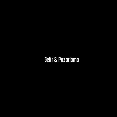
Hakkımızda
İletişim
Partnerler
Referanslar
Ofisler
Blog
Gelir & Pazarlama