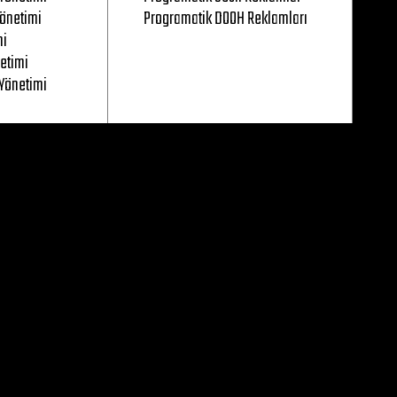
önetimi
Programatik DOOH Reklamları
mi
etimi
Yönetimi