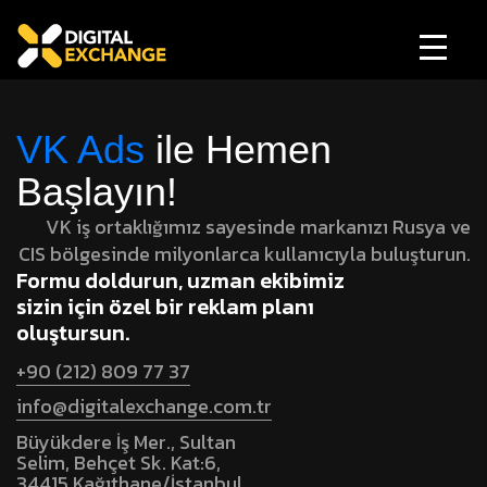
VK Ads
ile Hemen
Başlayın!
VK iş ortaklığımız sayesinde markanızı Rusya ve
CIS bölgesinde milyonlarca kullanıcıyla buluşturun.
Formu doldurun, uzman ekibimiz
sizin için özel bir reklam planı
oluştursun.
+90 (212) 809 77 37
info@digitalexchange.com.tr
Büyükdere İş Mer., Sultan
Selim, Behçet Sk. Kat:6,
34415 Kağıthane/İstanbul